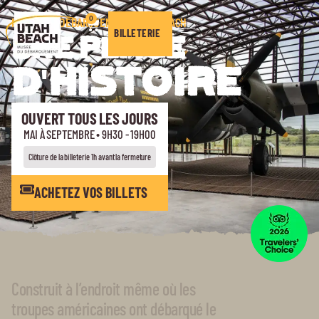
0
MUSÉE DU DÉBARQUEMENT UTAH BEACH
BILLETERIE
UNE PLAGE
D'HISTOIRE
OUVERT TOUS LES JOURS
MAI À SEPTEMBRE • 9H30 - 19H00
Clôture de la billeterie 1h avant la fermeture
ACHETEZ VOS BILLETS
Construit à l’endroit même où les
troupes américaines ont débarqué le