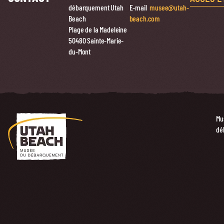
débarquement Utah
E-mail
musee@utah-
Beach
beach.com
Plage de la Madeleine
50480 Sainte-Marie-
du-Mont
Mu
dé