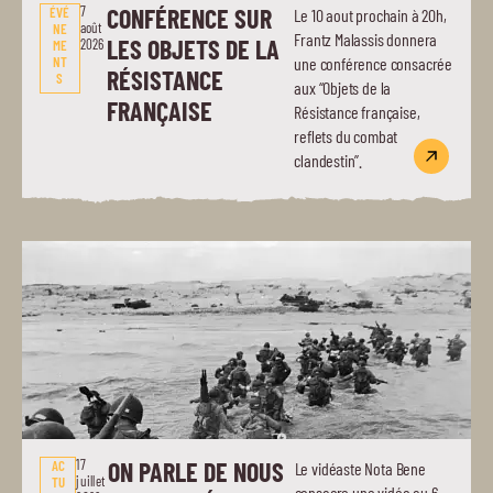
7
CONFÉRENCE SUR
ÉVÉ
Le 10 aout prochain à 20h,
août
NE
Frantz Malassis donnera
LES OBJETS DE LA
2026
ME
NT
une conférence consacrée
RÉSISTANCE
S
aux “Objets de la
FRANÇAISE
Résistance française,
reflets du combat
clandestin”.
17
ON PARLE DE NOUS
AC
Le vidéaste Nota Bene
juillet
TU
consacre une vidéo au 6