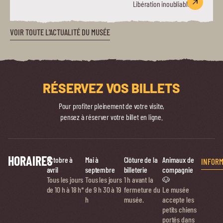
Libération inoubliable.
VOIR TOUTE L'ACTUALITÉ DU MUSÉE
RÉSERVEZ VOS BILLETS
Pour profiter pleinement de votre visite,
pensez à réserver votre billet en ligne.
HORAIRES
Octobre à
Mai à
Clôture de la
Animaux de
INFORM
avril
septembre
billeterie
compagnie
Tous les jours
Tous les jours
1 h avant la
🐶
de 10 h à 18 h*
de
9 h 30 à 19
fermeture du
Le musée
h
musée.
accepte les
petits chiens
portés dans