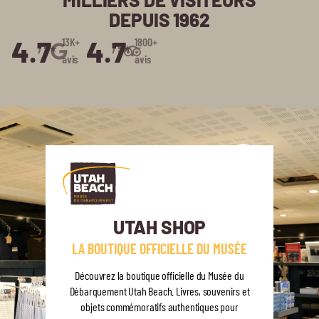
DEPUIS 1962
4.7
4.7
13K+
1800+
/5⭑
/5⭑
avis
avis
UTAH SHOP
LA BOUTIQUE OFFICIELLE DU MUSÉE
Découvrez la boutique officielle du Musée du
Débarquement Utah Beach. Livres, souvenirs et
objets commémoratifs authentiques pour