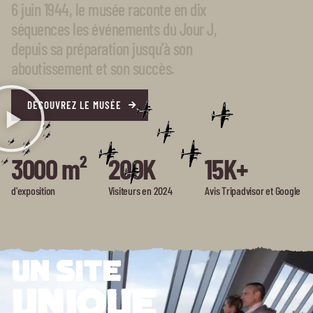
6 juin 1944, le musée raconte en dix
séquences les événements du Jour J,
depuis sa préparation jusqu’à son
aboutissement et son succès.
DÉCOUVREZ LE MUSÉE
3000 m²
200K
15K+
d'exposition
Visiteurs en 2024
Avis Tripadvisor et Google
UN SITE
UNIQUE