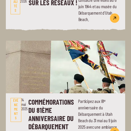
SUR LES RÉSEAUX !
2026
ALI
TÉ
juin 1944 et au musée du
S
Débarquement d'Utah
Beach.
14
COMMÉMORATIONS
ÉVÉ
Participez aux 81ᵉ
mai
NE
anniversaire du
DU 81ÈME
2025
ME
NT
Débarquement à Utah
ANNIVERSAIRE DU
S
Beach du 31 mai au 9 juin
DÉBARQUEMENT
2025 avec une ambiance