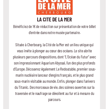
LA CITE DE LA MER
Bénéficiez de 1€ de réduction sur présentation de votre billet
d'entrée dans notre musée partenaire.
Située à Cherbourg, la Cité de la Mer est un lieu unique qui
vous invite à plonger au cœur des océans. Le site abrite
plusieurs parcours d’expositions, dont “L’Océan du Futur” avec
son impressionnant Aquarium Abyssal, l’un des plus profonds
d’Europe. Découvrez également Le Redoutable, premier sous-
marin nucléaire lanceur d’engins français, et le plus grand
sous-marin visitable au monde. Enfin, plonger dans l'univers
du Titanic. Des morceaux de vie, des scènes ouvertes sur la
traversée et le naufrage se dévoilent au fur et à mesure du
parcours.