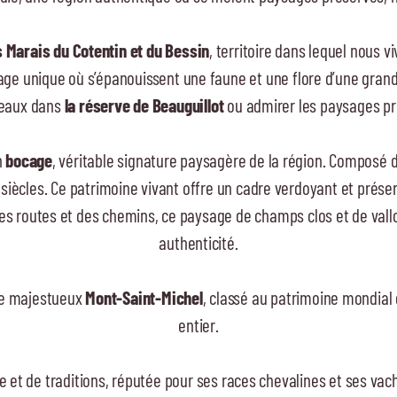
s Marais du Cotentin et du Bessin
, territoire dans lequel nous 
age unique où s’épanouissent une faune et une flore d’une gran
seaux dans
la réserve de Beauguillot
ou admirer les paysages pr
n
bocage
, véritable signature paysagère de la région. Composé d’u
iècles. Ce patrimoine vivant offre un cadre verdoyant et préservé
 des routes et des chemins, ce paysage de champs clos et de val
authenticité.
 le majestueux
Mont-Saint-Michel
, classé au patrimoine mondial 
entier.
 et de traditions, réputée pour ses races chevalines et ses vac