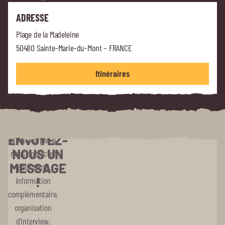
ADRESSE
Plage de la Madeleine
50480 Sainte-Marie-du-Mont – FRANCE
Itinéraires
ENVOYEZ-
N’hésitez pas à
NOUS UN
nous contacter
MESSAGE
pour toute
!
information
complémentaire,
organisation
d’interview,