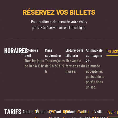
RÉSERVEZ VOS BILLETS
Pour profiter pleinement de votre visite,
pensez à réserver votre billet en ligne.
HORAIRES
Octobre à
Mai à
Clôture de la
Animaux de
INFORM
avril
septembre
billeterie
compagnie
Tous les jours
Tous les jours
1 h avant la
🐶
de 10 h à 18 h*
de
9 h 30 à 19
fermeture du
Le musée
h
musée.
accepte les
petits chiens
portés dans
un sac.
TARIFS
Adulte
10
Étudiant
7,50
Enfant
6,50
Enfant
Gratuit
Visite
+
Visite
+
VOIR 