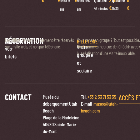
€
€
€
guidée
2,50
guidée
5
de 6 à 15
Moins de 6
€
€
45 minutes
1 h 30
ans
ans
RÉSERVATION
Réservez
Les billets peuvent uniquement être réservés
Vous venez en groupe ? Tout est possible.
BILLETERIE
Visite
sur le site web, et non par téléphone.
Nous sommes heureux de réfléchir avec 
vos
à la réalisation d’une visite inoubliable.
groupée
billets
et
scolaire
CONTACT
ACCÈS E
Musée du
Tél.
+33 2 33 71 53 35
débarquement Utah
E-mail
musee@utah-
Beach
beach.com
Plage de la Madeleine
50480 Sainte-Marie-
du-Mont