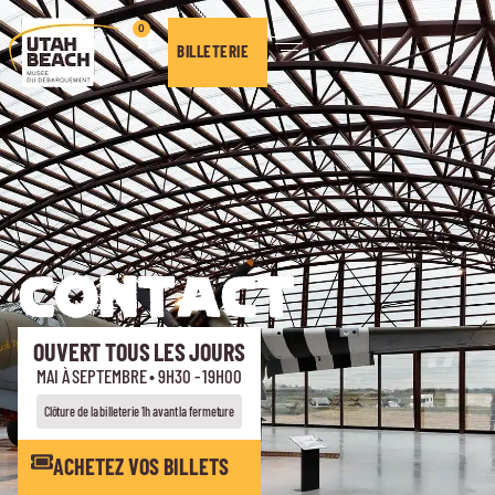
0
BILLETERIE
CONTACT
OUVERT TOUS LES JOURS
MAI À SEPTEMBRE • 9H30 - 19H00
Clôture de la billeterie 1h avant la fermeture
ACHETEZ VOS BILLETS