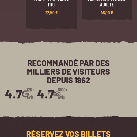
1110
ADULTE
22,50
€
46,90
€
RECOMMANDÉ PAR DES
MILLIERS DE VISITEURS
DEPUIS 1962
4.7
4.7
12K+
1800+
/5⭑
/5⭑
avis
avis
RÉSERVEZ VOS BILLETS