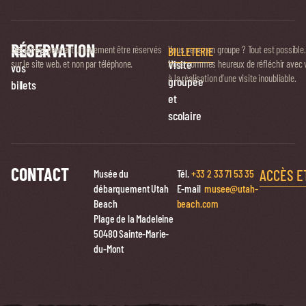
RÉSERVATION
Réservez
Les billets peuvent uniquement être réservés
Vous venez en groupe ? Tout est possible.
BILLETERIE
Visite
sur le site web, et non par téléphone.
Nous sommes heureux de réfléchir avec 
vos
à la réalisation d’une visite inoubliable.
groupée
billets
et
scolaire
CONTACT
ACCÈS E
Musée du
Tél.
+33 2 33 71 53 35
débarquement Utah
E-mail
musee@utah-
Beach
beach.com
Plage de la Madeleine
50480 Sainte-Marie-
du-Mont