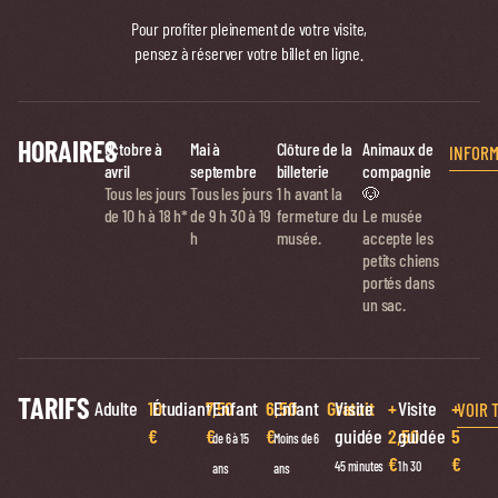
Pour profiter pleinement de votre visite,
pensez à réserver votre billet en ligne.
HORAIRES
Octobre à
Mai à
Clôture de la
Animaux de
INFORM
avril
septembre
billeterie
compagnie
Tous les jours
Tous les jours
1 h avant la
🐶
de 10 h à 18 h*
de
9 h 30 à 19
fermeture du
Le musée
h
musée.
accepte les
petits chiens
portés dans
un sac.
TARIFS
Adulte
10
Étudiant
7,50
Enfant
6,50
Enfant
Gratuit
Visite
+
Visite
+
VOIR 
€
€
€
guidée
2,50
guidée
5
de 6 à 15
Moins de 6
€
€
45 minutes
1 h 30
ans
ans