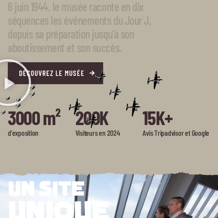
6 juin 1944, le musée raconte en dix
séquences les événements du Jour J,
depuis sa préparation jusqu’à son
aboutissement et son succès.
DÉCOUVREZ LE MUSÉE
3000 m²
200K
15K+
d'exposition
Visiteurs en 2024
Avis Tripadvisor et Google
UN SITE
UNIQUE