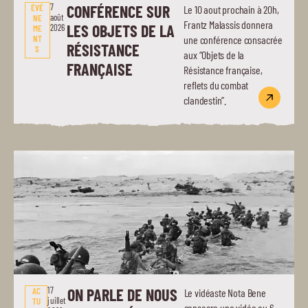
7
CONFÉRENCE SUR
ÉVÉ
Le 10 aout prochain à 20h,
août
NE
Frantz Malassis donnera
LES OBJETS DE LA
2026
ME
NT
une conférence consacrée
RÉSISTANCE
S
aux “Objets de la
FRANÇAISE
Résistance française,
reflets du combat
clandestin”.
17
ON PARLE DE NOUS
AC
Le vidéaste Nota Bene
juillet
TU
consacre une vidéo au 6