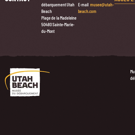
débarquement Utah
E-mail
musee@utah-
Beach
beach.com
Plage de la Madeleine
50480 Sainte-Marie-
du-Mont
Mu
dé