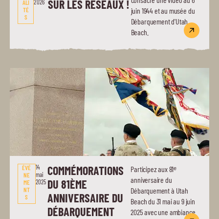
SUR LES RÉSEAUX !
2026
ALI
TÉ
juin 1944 et au musée du
S
Débarquement d'Utah
Beach.
14
COMMÉMORATIONS
ÉVÉ
Participez aux 81ᵉ
mai
NE
anniversaire du
DU 81ÈME
2025
ME
NT
Débarquement à Utah
ANNIVERSAIRE DU
S
Beach du 31 mai au 9 juin
DÉBARQUEMENT
2025 avec une ambiance