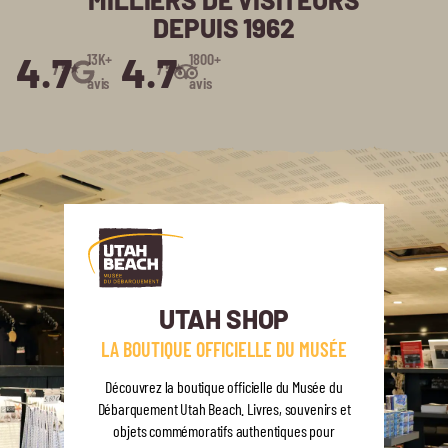
DEPUIS 1962
4.7
4.7
13K+
1800+
/5⭑
/5⭑
avis
avis
UTAH SHOP
LA BOUTIQUE OFFICIELLE DU MUSÉE
Découvrez la boutique officielle du Musée du
Débarquement Utah Beach. Livres, souvenirs et
objets commémoratifs authentiques pour