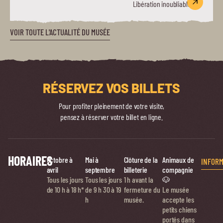
Libération inoubliable.
VOIR TOUTE L'ACTUALITÉ DU MUSÉE
RÉSERVEZ VOS BILLETS
Pour profiter pleinement de votre visite,
pensez à réserver votre billet en ligne.
HORAIRES
Octobre à
Mai à
Clôture de la
Animaux de
INFORM
avril
septembre
billeterie
compagnie
Tous les jours
Tous les jours
1 h avant la
🐶
de 10 h à 18 h*
de
9 h 30 à 19
fermeture du
Le musée
h
musée.
accepte les
petits chiens
portés dans