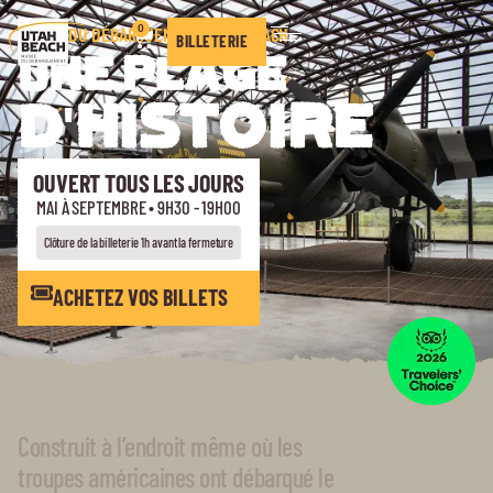
0
MUSÉE DU DÉBARQUEMENT UTAH BEACH
BILLETERIE
UNE PLAGE
D'HISTOIRE
OUVERT TOUS LES JOURS
MAI À SEPTEMBRE • 9H30 - 19H00
Clôture de la billeterie 1h avant la fermeture
ACHETEZ VOS BILLETS
Construit à l’endroit même où les
troupes américaines ont débarqué le