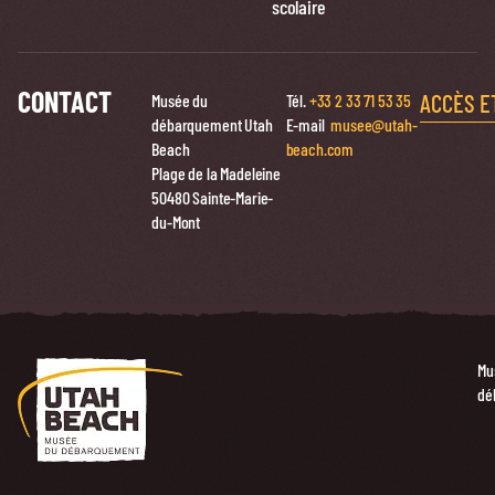
scolaire
CONTACT
ACCÈS E
Musée du
Tél.
+33 2 33 71 53 35
débarquement Utah
E-mail
musee@utah-
Beach
beach.com
Plage de la Madeleine
50480 Sainte-Marie-
du-Mont
Mu
dé