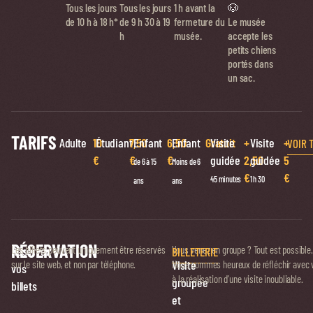
Tous les jours
Tous les jours
1 h avant la
🐶
de 10 h à 18 h*
de
9 h 30 à 19
fermeture du
Le musée
h
musée.
accepte les
petits chiens
portés dans
un sac.
TARIFS
Adulte
10
Étudiant
7,50
Enfant
6,50
Enfant
Gratuit
Visite
+
Visite
+
VOIR 
€
€
€
guidée
2,50
guidée
5
de 6 à 15
Moins de 6
€
€
45 minutes
1 h 30
ans
ans
RÉSERVATION
Réservez
Les billets peuvent uniquement être réservés
Vous venez en groupe ? Tout est possible.
BILLETERIE
Visite
sur le site web, et non par téléphone.
Nous sommes heureux de réfléchir avec 
vos
à la réalisation d’une visite inoubliable.
groupée
billets
et