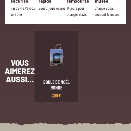
sécurisé
rapide
remboursé
musée
Par CB via Paybox
Sous 3 jours ouvrés
14 jours pour
Chaque achat
Verifone
changer d'avis
soutient le musée
VOUS
AIMEREZ
AUSSI…
BOULE DE NOËL
RONDE
7,00
€