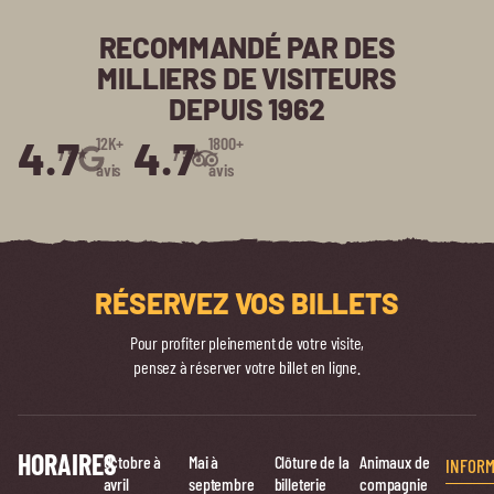
RECOMMANDÉ PAR DES
MILLIERS DE VISITEURS
DEPUIS 1962
4.7
4.7
12K+
1800+
/5⭑
/5⭑
avis
avis
RÉSERVEZ VOS BILLETS
Pour profiter pleinement de votre visite,
pensez à réserver votre billet en ligne.
HORAIRES
Octobre à
Mai à
Clôture de la
Animaux de
INFORM
avril
septembre
billeterie
compagnie