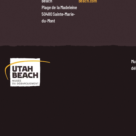
Beach
beach.com
Plage de la Madeleine
50480 Sainte-Marie-
du-Mont
Mu
dé