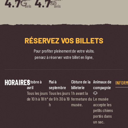
4.7
4.7
/5⭑
/5⭑
avis
avis
RÉSERVEZ VOS BILLETS
Pour profiter pleinement de votre visite,
pensez à réserver votre billet en ligne.
HORAIRES
Octobre à
Mai à
Clôture de la
Animaux de
INFORM
avril
septembre
billeterie
compagnie
Tous les jours
Tous les jours
1 h avant la
🐶
de 10 h à 18 h*
de
9 h 30 à 19
fermeture du
Le musée
h
musée.
accepte les
petits chiens
portés dans
un sac.