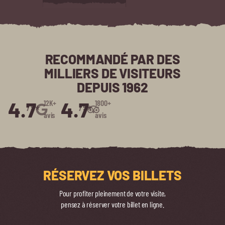
RECOMMANDÉ PAR DES
MILLIERS DE VISITEURS
DEPUIS 1962
4.7
4.7
12K+
1800+
/5⭑
/5⭑
avis
avis
RÉSERVEZ VOS BILLETS
Pour profiter pleinement de votre visite,
pensez à réserver votre billet en ligne.