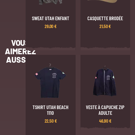
SWEAT UTAH ENFANT
CASQUETTE BRODÉE
29,00
€
21,50
€
VOUS
AIMEREZ
AUSSI…
TSHIRT UTAH BEACH
VESTE À CAPUCHE ZIP
1110
ADULTE
22,50
€
46,90
€