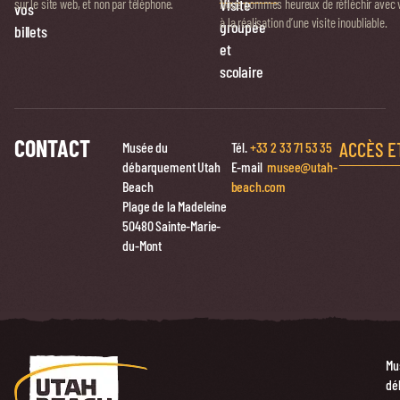
Visite
sur le site web, et non par téléphone.
Nous sommes heureux de réfléchir avec 
vos
à la réalisation d’une visite inoubliable.
groupée
billets
et
scolaire
CONTACT
ACCÈS E
Musée du
Tél.
+33 2 33 71 53 35
débarquement Utah
E-mail
musee@utah-
Beach
beach.com
Plage de la Madeleine
50480 Sainte-Marie-
du-Mont
Mu
dé