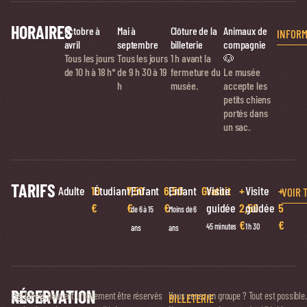
HORAIRES
Octobre à
Mai à
Clôture de la
Animaux de
INFORM
avril
septembre
billeterie
compagnie
Tous les jours
Tous les jours
1 h avant la
🐶
de 10 h à 18 h*
de
9 h 30 à 19
fermeture du
Le musée
h
musée.
accepte les
petits chiens
portés dans
un sac.
TARIFS
Adulte
10
Étudiant
7,50
Enfant
6,50
Enfant
Gratuit
Visite
+
Visite
+
VOIR 
€
€
€
guidée
2,50
guidée
5
de 6 à 15
Moins de 6
€
€
45 minutes
1 h 30
ans
ans
RÉSERVATION
Réservez
Les billets peuvent uniquement être réservés
Vous venez en groupe ? Tout est possible.
BILLETERIE