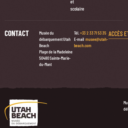
et
scolaire
CONTACT
ACCÈS E
Musée du
Tél.
+33 2 33 71 53 35
débarquement Utah
E-mail
musee@utah-
Beach
beach.com
Plage de la Madeleine
50480 Sainte-Marie-
du-Mont
Mu
dé