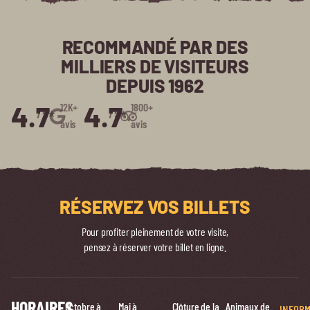
RECOMMANDÉ PAR DES
MILLIERS DE VISITEURS
DEPUIS 1962
4.7
4.7
12K+
1800+
/5⭑
/5⭑
avis
avis
RÉSERVEZ VOS BILLETS
Pour profiter pleinement de votre visite,
pensez à réserver votre billet en ligne.
HORAIRES
Octobre à
Mai à
Clôture de la
Animaux de
INFORM