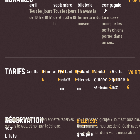
avril
septembre
billeterie
compagnie
Tous les jours
Tous les jours
1 h avant la
🐶
de 10 h à 18 h*
de
9 h 30 à 19
fermeture du
Le musée
h
musée.
accepte les
petits chiens
portés dans
un sac.
TARIFS
Adulte
10
Étudiant
7,50
Enfant
6,50
Enfant
Gratuit
Visite
+
Visite
+
VOIR 
€
€
€
guidée
2,50
guidée
5
de 6 à 15
Moins de 6
€
€
45 minutes
1 h 30
ans
ans
RÉSERVATION
Réservez
Les billets peuvent uniquement être réservés
Vous venez en groupe ? Tout est possible.
BILLETERIE
Visite
sur le site web, et non par téléphone.
Nous sommes heureux de réfléchir avec 
vos
à la réalisation d’une visite inoubliable.
groupée
billets