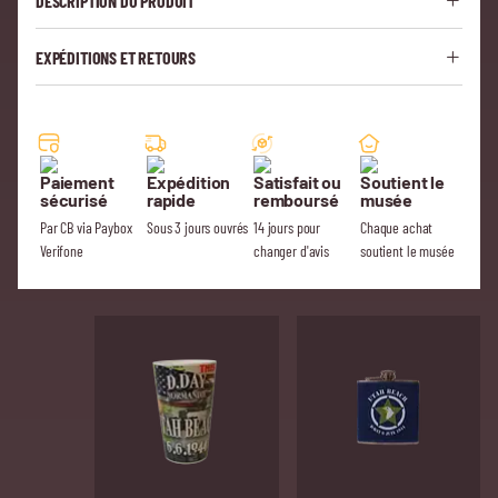
DESCRIPTION DU PRODUIT
EXPÉDITIONS ET RETOURS
Paiement
Expédition
Satisfait ou
Soutient le
sécurisé
rapide
remboursé
musée
Par CB via Paybox
Sous 3 jours ouvrés
14 jours pour
Chaque achat
Verifone
changer d'avis
soutient le musée