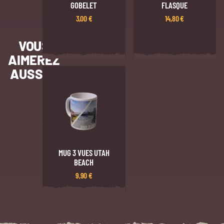
GOBELET
FLASQUE
3,00
€
14,80
€
VOUS
AIMEREZ
AUSSI…
MUG 3 VUES UTAH
BEACH
9,90
€