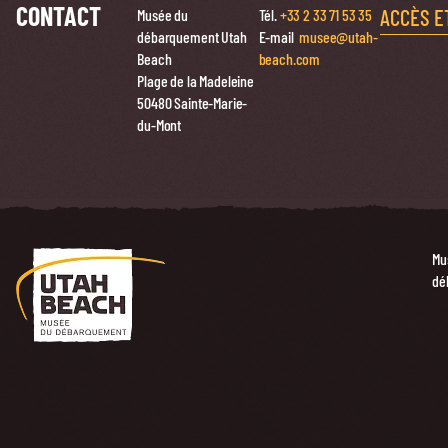
CONTACT
ACCÈS E
Musée du
Tél.
+33 2 33 71 53 35
débarquement Utah
E-mail
musee@utah-
Beach
beach.com
Plage de la Madeleine
50480 Sainte-Marie-
du-Mont
Mu
dé