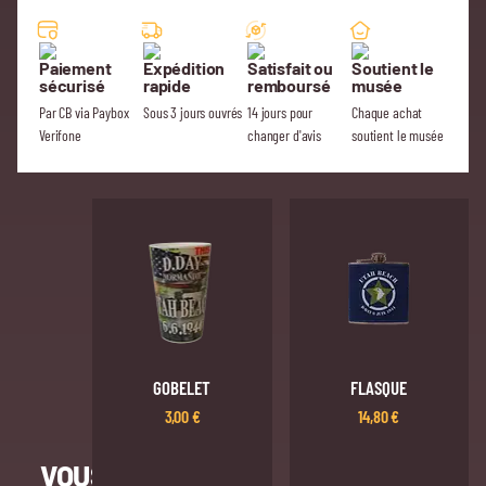
Paiement
Expédition
Satisfait ou
Soutient le
sécurisé
rapide
remboursé
musée
Par CB via Paybox
Sous 3 jours ouvrés
14 jours pour
Chaque achat
Verifone
changer d'avis
soutient le musée
GOBELET
FLASQUE
3,00
€
14,80
€
VOUS