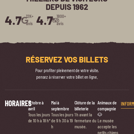
DEPUIS 1962
4.7
4.7
12K+
1800+
/5⭑
/5⭑
avis
avis
RÉSERVEZ VOS BILLETS
Pour profiter pleinement de votre visite,
pensez à réserver votre billet en ligne.
HORAIRES
Octobre à
Mai à
Clôture de la
Animaux de
INFORM
avril
septembre
billeterie
compagnie
Tous les jours
Tous les jours
1 h avant la
🐶
de 10 h à 18 h*
de
9 h 30 à 19
fermeture du
Le musée
h
musée.
accepte les
petits chiens