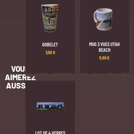
MUG 3 VUES UTAH
GOBELET
BEACH
3,00
€
9,90
€
VOUS
AIMEREZ
AUSSI…
LOT DE 4 VERRES