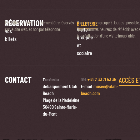
RÉSERVATION
Réservez
Les billets peuvent uniquement être réservés
Vous venez en groupe ? Tout est possible.
BILLETERIE
Visite
sur le site web, et non par téléphone.
Nous sommes heureux de réfléchir avec 
vos
à la réalisation d’une visite inoubliable.
groupée
billets
et
scolaire
CONTACT
ACCÈS E
Musée du
Tél.
+33 2 33 71 53 35
débarquement Utah
E-mail
musee@utah-
Beach
beach.com
Plage de la Madeleine
50480 Sainte-Marie-
du-Mont