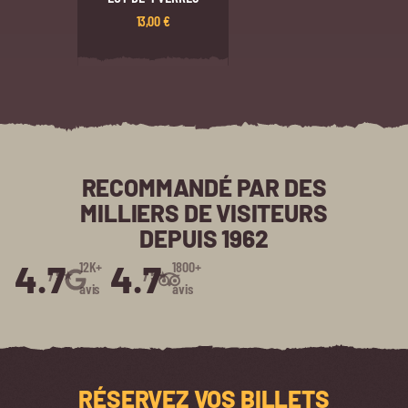
13,00
€
RECOMMANDÉ PAR DES
MILLIERS DE VISITEURS
DEPUIS 1962
4.7
4.7
12K+
1800+
/5⭑
/5⭑
avis
avis
RÉSERVEZ VOS BILLETS