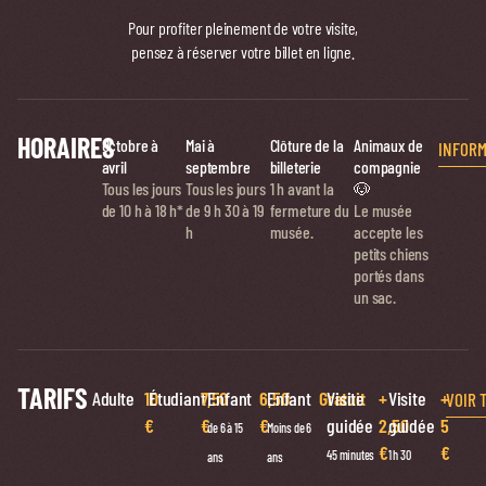
Pour profiter pleinement de votre visite,
pensez à réserver votre billet en ligne.
HORAIRES
Octobre à
Mai à
Clôture de la
Animaux de
INFORM
avril
septembre
billeterie
compagnie
Tous les jours
Tous les jours
1 h avant la
🐶
de 10 h à 18 h*
de
9 h 30 à 19
fermeture du
Le musée
h
musée.
accepte les
petits chiens
portés dans
un sac.
TARIFS
Adulte
10
Étudiant
7,50
Enfant
6,50
Enfant
Gratuit
Visite
+
Visite
+
VOIR 
€
€
€
guidée
2,50
guidée
5
de 6 à 15
Moins de 6
€
€
45 minutes
1 h 30
ans
ans